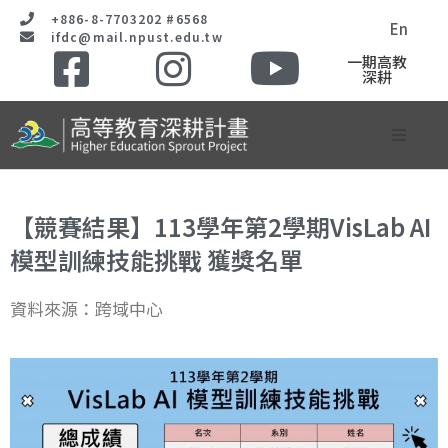
+886-8-7703202 #6568
En
ifdc@mail.npust.edu.tw
一期高教
深耕
計畫簡介
【競賽結果】113學年第2學期VisLab AI
計畫成果
模型訓練技能挑戰 獲獎名單
成果影片
資料來源：跨域中心
計畫要點與法規
工作坊與競賽網